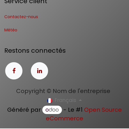
Service client
Contactez-nous
Météo
Restons connectés
Copyright © Nom de l'entreprise
Français
Généré par
- Le #1
Open Source
eCommerce