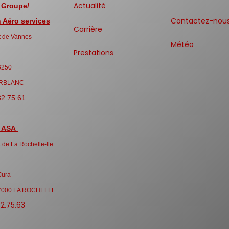
Actualité
 Groupe/
Contactez-nou
Aéro services
Carrière
 de Vannes -
Météo
Prestations
6250
RBLANC
32.75.61
 ASA
 de La Rochelle-Ile
Jura
7000 LA ROCHELLE
32.75.63