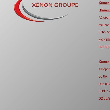
Xénon
Xénon 
Aéroport
Meucon
LFRV 5
MONTE
02.52.
Xénon
Aéroport
de Ré,
Rue du 
LFBH 1
02.52.