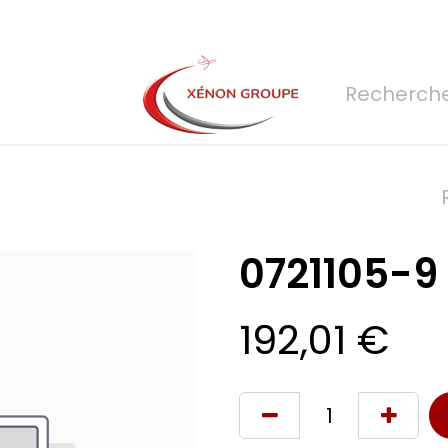
rs
Nous rejoindre
Demande de devis
Connexion
Réfec
0721105-9
192,01
€