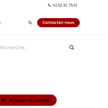
02.52.32..75.61
tion
Contactez-nous
Ajouter au panier