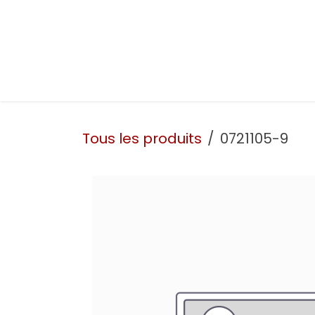
Se rendre au contenu
Présentation
Nos prestations
Nos atelie
Tous les produits
0721105-9