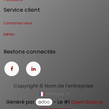
Service client
Contactez-nous
Météo
Restons connectés
Copyright © Nom de l'entreprise
Français
Généré par
- Le #1
Open Source