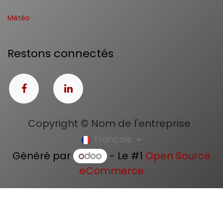
Météo
Restons connectés
Copyright © Nom de l'entreprise
Français
Généré par
- Le #1
Open Source
eCommerce