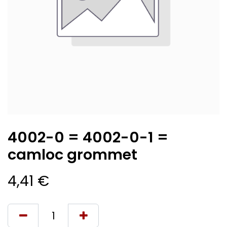
4002-0 = 4002-0-1 =
camloc grommet
4,41
€