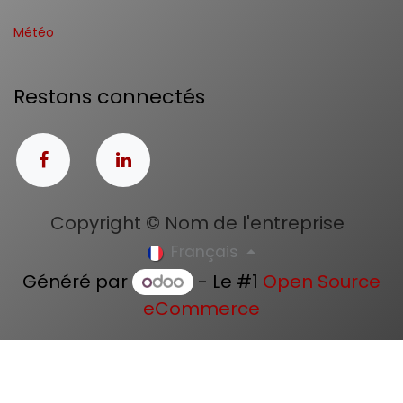
Météo
Restons connectés
Copyright © Nom de l'entreprise
Français
Généré par
- Le #1
Open Source
eCommerce