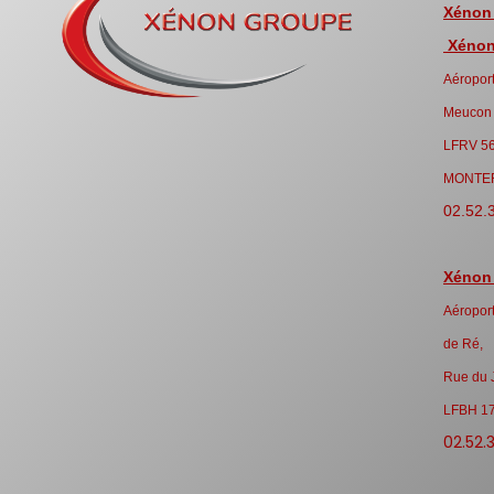
Xénon
Xénon 
Aéroport
Meucon
LFRV 5
MONTE
02.52.
Xénon
Aéroport
de Ré,
Rue du 
LFBH 1
02.52.