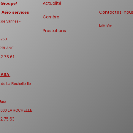
Actualité
 Groupe/
Contactez-nou
Aéro services
Carrière
 de Vannes -
Météo
Prestations
6250
RBLANC
32.75.61
 ASA
 de La Rochelle-Ile
Jura
7000 LA ROCHELLE
32.75.63