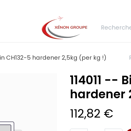
rs
Nous rejoindre
Demande de devis
Connexion
Réfec
esin CH132-5 hardener 2,5kg (per kg !)
114011 -- 
hardener 2
112,82
€