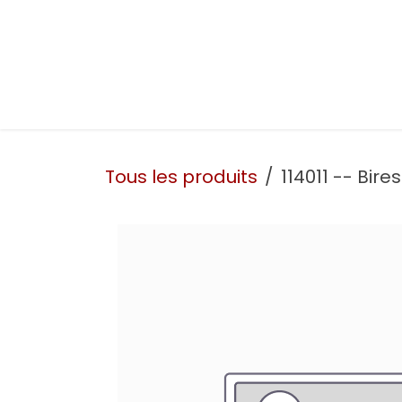
Se rendre au contenu
Présentation
Nos prestations
Nos atelie
Tous les produits
114011 -- Bir