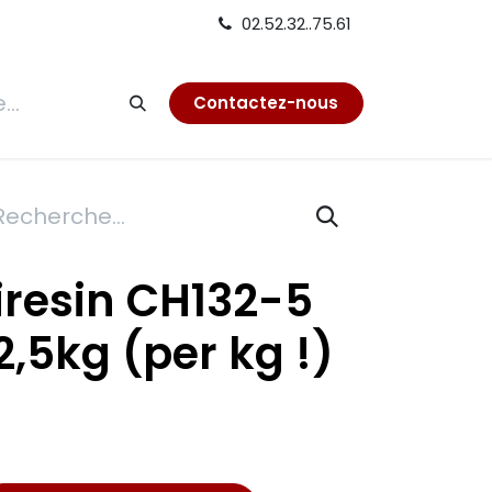
02.52.32..75.61
tion
Contactez-nous
Biresin CH132-5
,5kg (per kg !)