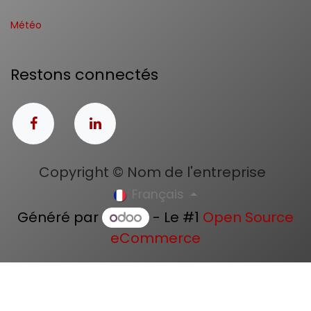
Météo
Restons connectés
Copyright © Nom de l'entreprise
Français
Généré par
- Le #1
Open Source
eCommerce