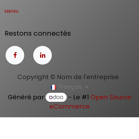
Météo
Restons connectés
Copyright © Nom de l'entreprise
Français
Généré par
- Le #1
Open Source
eCommerce