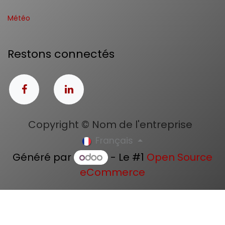
Météo
Restons connectés
Copyright © Nom de l'entreprise
Français
Généré par
- Le #1
Open Source
eCommerce