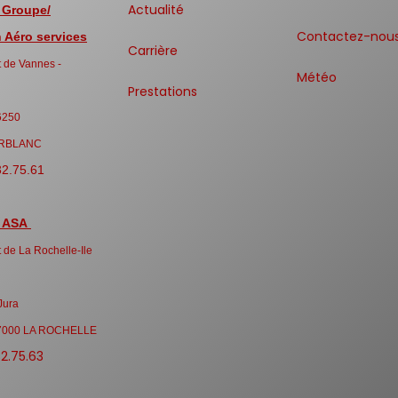
Actualité
 Groupe/
Contactez-nou
Aéro services
Carrière
 de Vannes -
Météo
Prestations
6250
RBLANC
32.75.61
 ASA
 de La Rochelle-Ile
Jura
7000 LA ROCHELLE
32.75.63