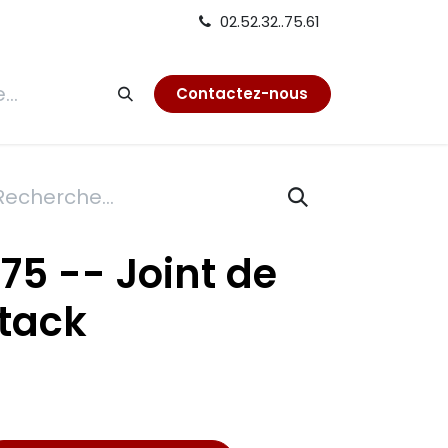
02.52.32..75.61
tion
Contactez-nous
75 -- Joint de
tack