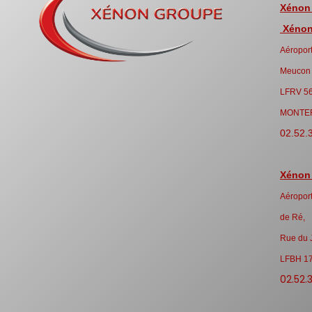
Xénon
Xénon 
Aéroport
Meucon
LFRV 5
MONTE
02.52.
Xénon
Aéroport
de Ré,
Rue du 
LFBH 1
02.52.