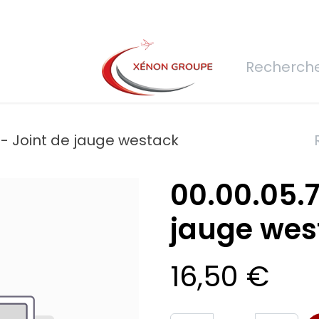
rs
Nous rejoindre
Demande de devis
Connexion
Réfec
-- Joint de jauge westack
00.00.05.7
jauge wes
16,50
€