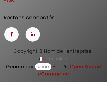
Météo
Restons connectés
Copyright © Nom de l'entreprise
Français
Généré par
- Le #1
Open Source
eCommerce