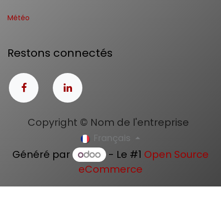
Météo
Restons connectés
Copyright © Nom de l'entreprise
Français
Généré par
- Le #1
Open Source
eCommerce