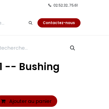
02.52.32..75.61
tion
Contactez-nous
1 -- Bushing
Ajouter au panier