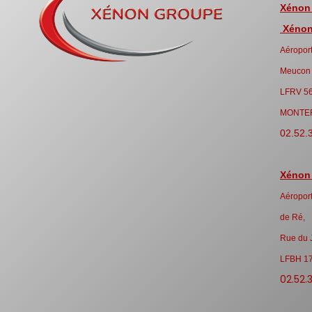
Xénon
Xénon 
Aéroport
Meucon
LFRV 5
MONTE
02.52.
Xénon
Aéroport
de Ré,
Rue du 
LFBH 1
02.52.