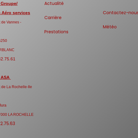
Actualité
 Groupe/
Contactez-nou
Aéro services
Carrière
 de Vannes -
Météo
Prestations
6250
RBLANC
32.75.61
 ASA
 de La Rochelle-Ile
Jura
7000 LA ROCHELLE
32.75.63