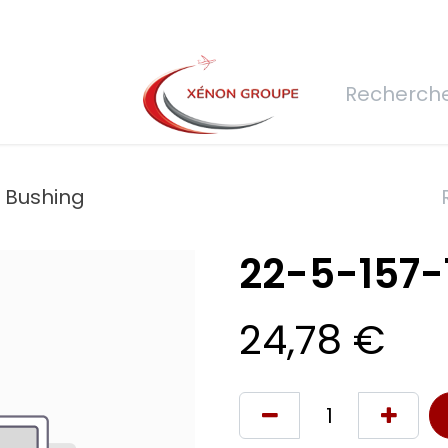
rs
Nous rejoindre
Demande de devis
Connexion
Réfec
- Bushing
22-5-157-
24,78
€