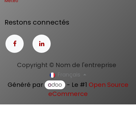
Météo
Restons connectés
Copyright © Nom de l'entreprise
Français
Généré par
- Le #1
Open Source
eCommerce