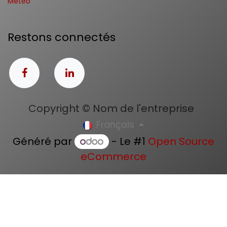
Météo
Restons connectés
Copyright © Nom de l'entreprise
Français
Généré par
- Le #1
Open Source
eCommerce