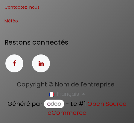
Contactez-nous
Météo
Restons connectés
Copyright © Nom de l'entreprise
Français
Généré par
- Le #1
Open Source
eCommerce