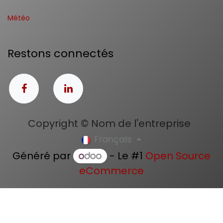
Météo
Restons connectés
Copyright © Nom de l'entreprise
Français
Généré par
- Le #1
Open Source
eCommerce