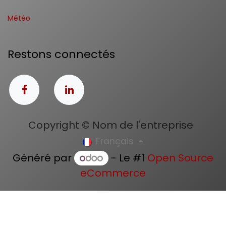
Météo
Restons connectés
Copyright © Nom de l'entreprise
Français
Généré par
- Le #1
Open Source
eCommerce