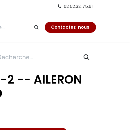
02.52.32..75.61
tion
Contactez-nous
-2 -- AILERON
D