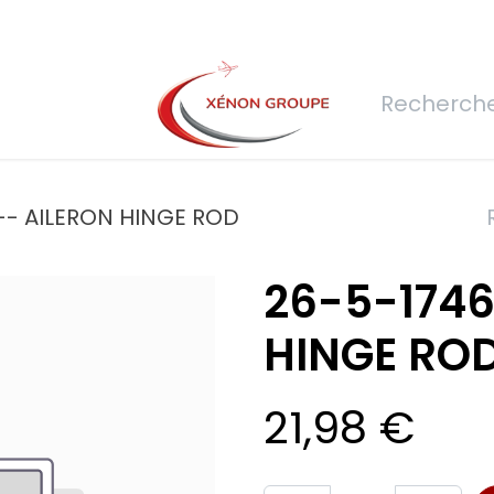
rs
Nous rejoindre
Demande de devis
Connexion
Réfec
-- AILERON HINGE ROD
26-5-1746
HINGE RO
21,98
€