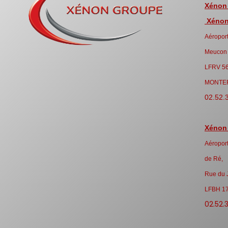
Xénon
Xénon 
Aéroport
Meucon
LFRV 5
MONTE
02.52.
Xénon
Aéroport
de Ré,
Rue du 
LFBH 1
02.52.