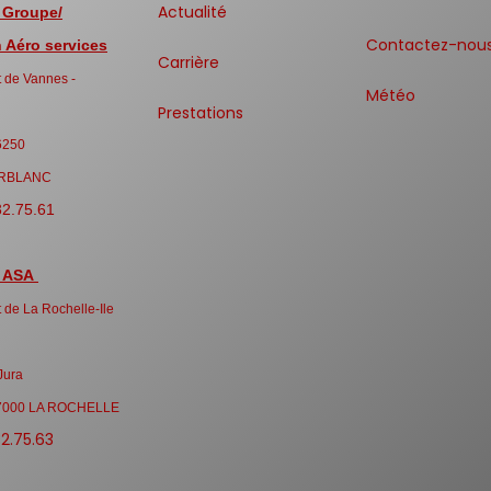
Actualité
 Groupe/
Contactez-nou
Aéro services
Carrière
 de Vannes -
Météo
Prestations
6250
RBLANC
32.75.61
 ASA
 de La Rochelle-Ile
Jura
7000 LA ROCHELLE
32.75.63