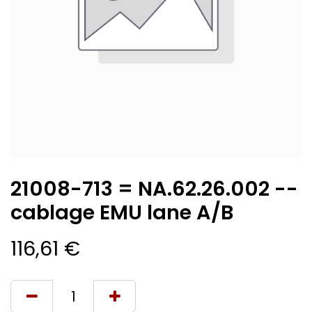
21008-713 = NA.62.26.002 --
cablage EMU lane A/B
116,61
€