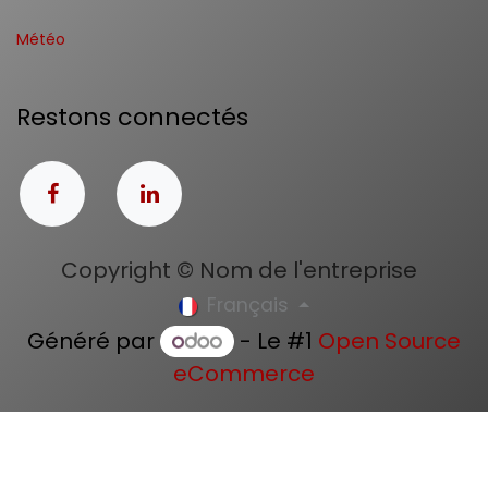
Météo
Restons connectés
Copyright © Nom de l'entreprise
Français
Généré par
- Le #1
Open Source
eCommerce