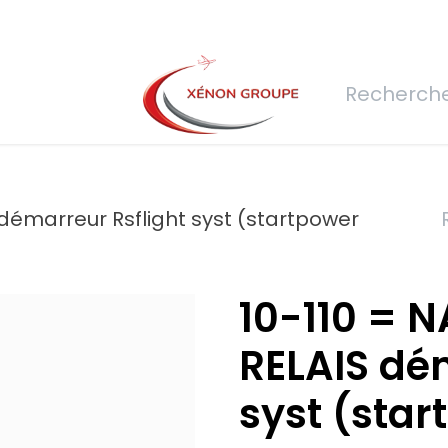
rs
Nous rejoindre
Demande de devis
Connexion
Réfec
S démarreur Rsflight syst (startpower
10-110 = N
RELAIS dé
syst (star