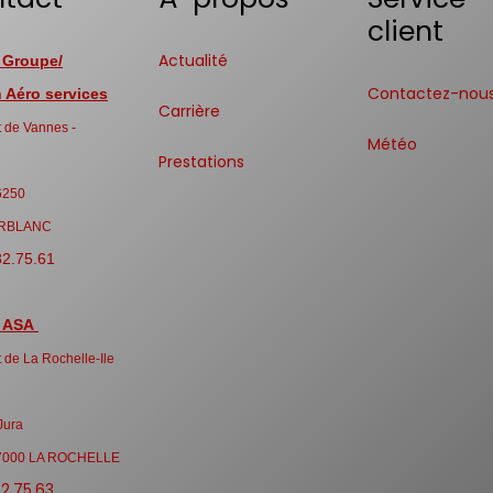
client
Actualité
 Groupe/
Contactez-nou
Aéro services
Carrière
 de Vannes -
Météo
Prestations
6250
RBLANC
32.75.61
 ASA
 de La Rochelle-Ile
Jura
7000 LA ROCHELLE
32.75.63