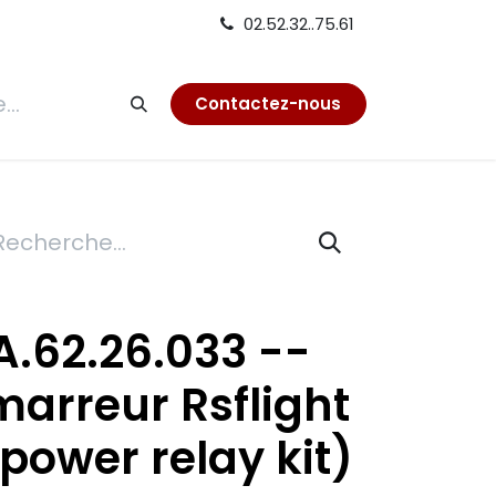
02.52.32..75.61
tion
Contactez-nous
A.62.26.033 --
marreur Rsflight
tpower relay kit)