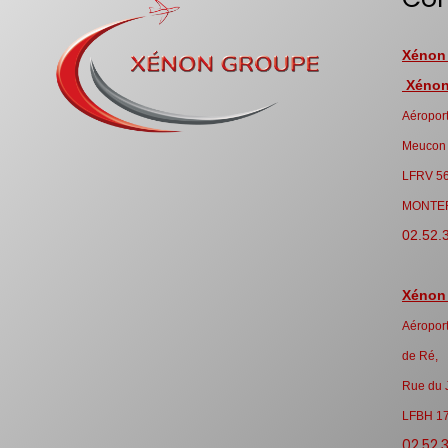
Xénon
Xénon 
Aéroport
Meucon
LFRV 5
MONTE
02.52.
Xénon
Aéroport
de Ré,
Rue du 
LFBH 1
02.52.