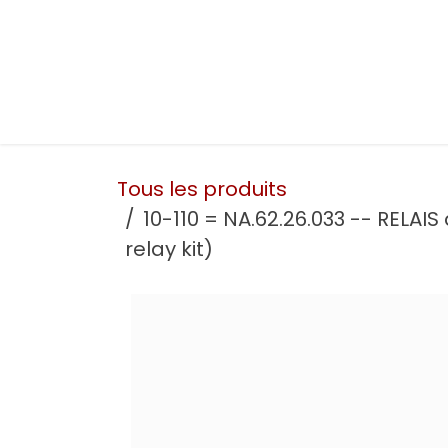
Se rendre au contenu
Présentation
Nos prestations
Nos atelie
Tous les produits
10-110 = NA.62.26.033 -- RELAI
relay kit)