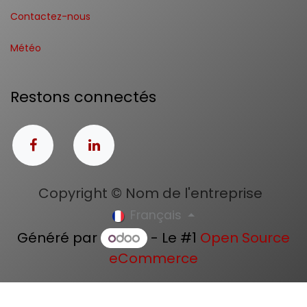
Contactez-nous
Météo
Restons connectés
Copyright © Nom de l'entreprise
Français
Généré par
- Le #1
Open Source
eCommerce