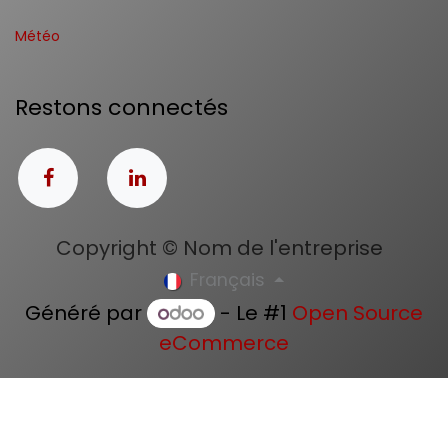
Météo
Restons connectés
Copyright © Nom de l'entreprise
Français
Généré par
- Le #1
Open Source
eCommerce