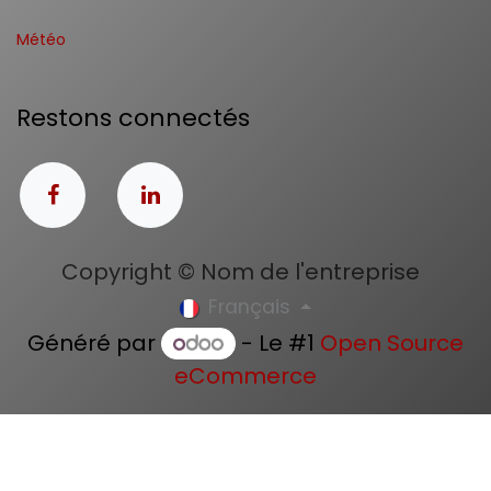
Météo
Restons connectés
Copyright © Nom de l'entreprise
Français
Généré par
- Le #1
Open Source
eCommerce