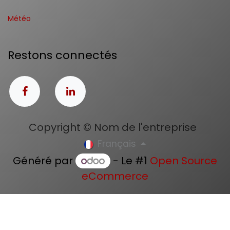
Météo
Restons connectés
Copyright © Nom de l'entreprise
Français
Généré par
- Le #1
Open Source
eCommerce