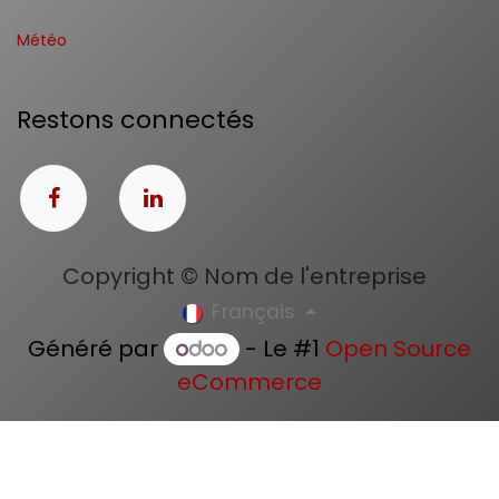
Météo
Restons connectés
Copyright © Nom de l'entreprise
Français
Généré par
- Le #1
Open Source
eCommerce