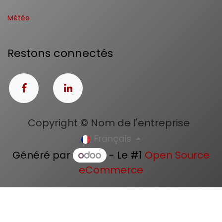
Météo
Restons connectés
Copyright © Nom de l'entreprise
Français
Généré par
- Le #1
Open Source
eCommerce