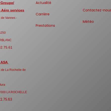
Actualité
 Groupe/
Contactez-nou
Aéro services
Carrière
 de Vannes -
Météo
Prestations
6250
RBLANC
32.75.61
 ASA
 de La Rochelle-Ile
Jura
7000 LA ROCHELLE
32.75.63