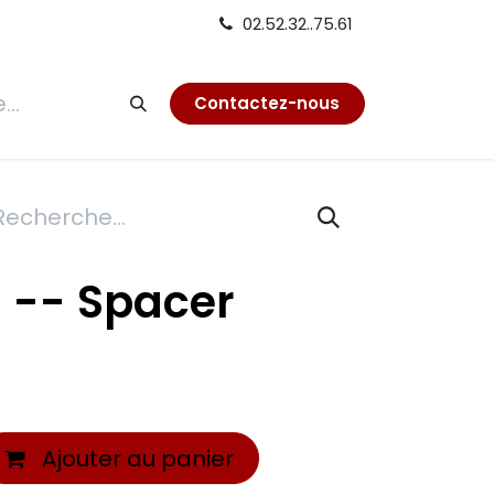
02.52.32..75.61
tion
Contactez-nous
 -- Spacer
Ajouter au panier