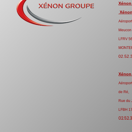
Xénon
Xénon 
Aéroport
Meucon
LFRV 5
MONTE
02.52.
Xénon
Aéroport
de Ré,
Rue du 
LFBH 1
02.52.