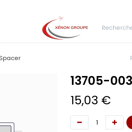
rs
Nous rejoindre
Demande de devis
Connexion
Réfec
 Spacer
13705-003
15,03
€