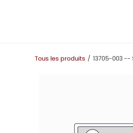
Se rendre au contenu
Présentation
Nos prestations
Nos atelie
Tous les produits
13705-003 --