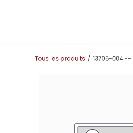
Se rendre au contenu
Présentation
Nos prestations
Nos atelie
Tous les produits
13705-004 --