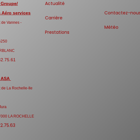
Actualité
 Groupe/
Contactez-nou
Aéro services
Carrière
 de Vannes -
Météo
Prestations
6250
RBLANC
32.75.61
 ASA
 de La Rochelle-Ile
Jura
7000 LA ROCHELLE
32.75.63