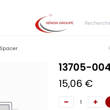
rs
Nous rejoindre
Demande de devis
Connexion
Réfec
 Spacer
13705-004
15,06
€