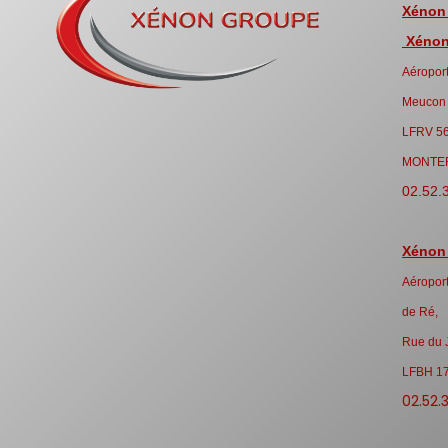
Xénon
Xénon 
Aéroport
Meucon
LFRV 5
MONTE
02.52.
Xénon
Aéroport
de Ré,
Rue du 
LFBH 1
02.52.