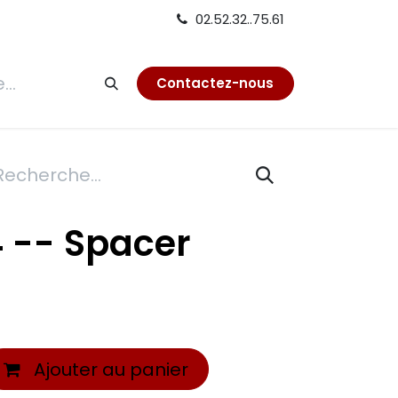
02.52.32..75.61
tion
Contactez-nous
 -- Spacer
Ajouter au panier