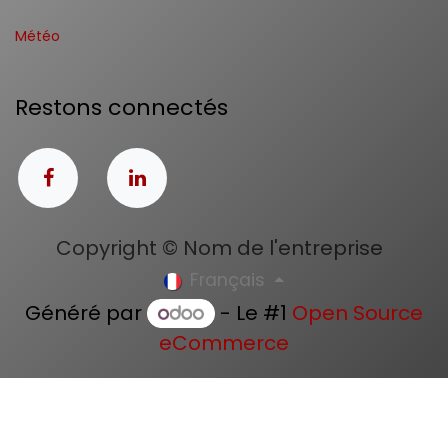
Météo
Restons connectés
Copyright © Nom de l'entreprise
Français
Généré par
- Le #1
Open Source
eCommerce