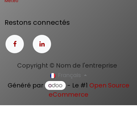
Météo
Restons connectés
Copyright © Nom de l'entreprise
Français
Généré par
- Le #1
Open Source
eCommerce