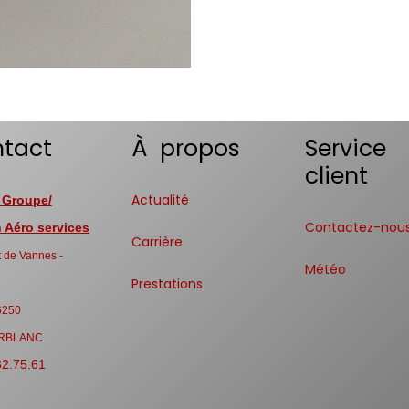
tact
À propos
Service
client
Actualité
 Groupe/
Contactez-nou
Aéro services
Carrière
 de Vannes -
Météo
Prestations
6250
RBLANC
32.75.61