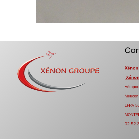
Con
Xénon
Xénon 
Aéroport
Meucon
LFRV 5
MONTE
02.52.