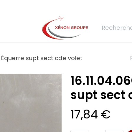
rs
Nous rejoindre
Demande de devis
Connexion
Réfec
-- Équerre supt sect cde volet
16.11.04.0
supt sect 
17,84
€