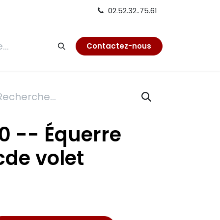
02.52.32..75.61
tion
Contactez-nous
60 -- Équerre
cde volet