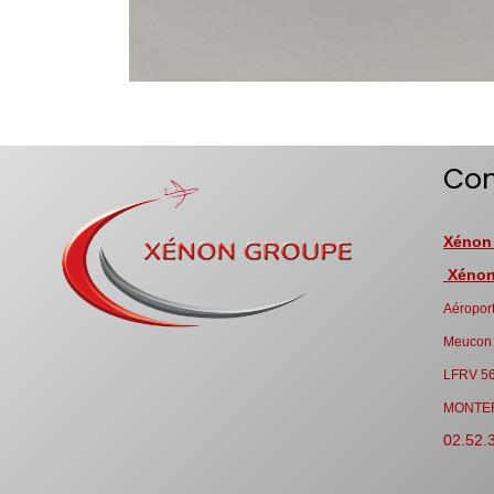
Con
Xénon
Xénon 
Aéroport
Meucon
LFRV 5
MONTE
02.52.