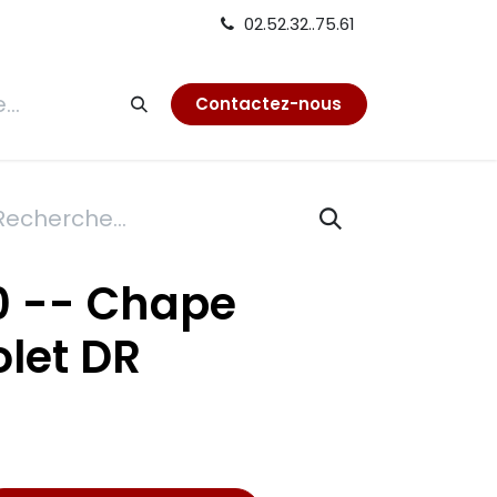
02.52.32..75.61
tion
Contactez-nous
00 -- Chape
olet DR