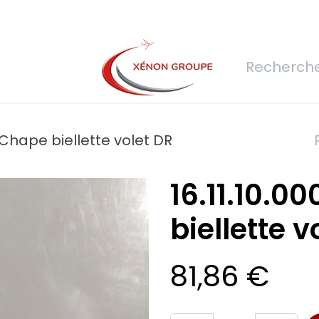
rs
Nous rejoindre
Demande de devis
Connexion
Réfec
- Chape biellette volet DR
16.11.10.0
biellette v
81,86
€