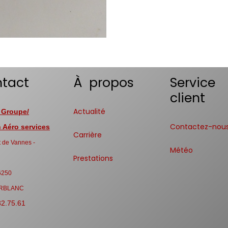
tact
À propos
Service
client
Actualité
 Groupe/
Contactez-nou
Aéro services
Carrière
 de Vannes -
Météo
Prestations
6250
RBLANC
32.75.61