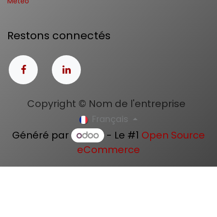
Météo
Restons connectés
Copyright © Nom de l'entreprise
Français
Généré par
- Le #1
Open Source
eCommerce