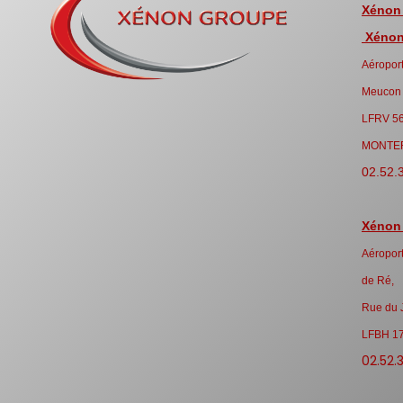
Xénon
Xénon 
Aéroport
Meucon
LFRV 5
MONTE
02.52.
Xénon
Aéroport
de Ré,
Rue du 
LFBH 1
02.52.