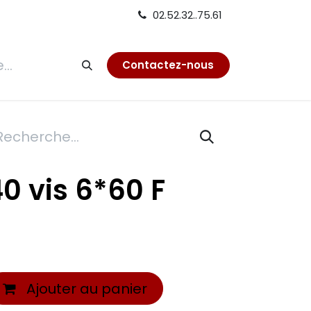
02.52.32..75.61
tion
Contactez-nous
40 vis 6*60 F
Ajouter au panier