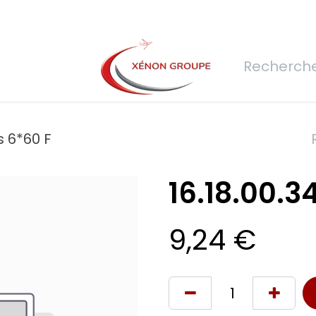
rs
Nous rejoindre
Demande de devis
Connexion
Réfec
is 6*60 F
16.18.00.3
9,24
€