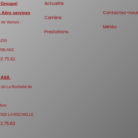
Actualité
 Groupe/
Contactez-nou
Aéro services
Carrière
 de Vannes -
Météo
Prestations
6250
RBLANC
32.75.61
 ASA
 de La Rochelle-Ile
Jura
7000 LA ROCHELLE
32.75.63