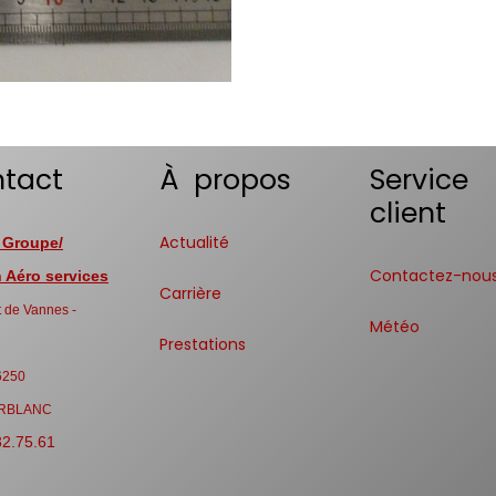
tact
À propos
Service
client
Actualité
 Groupe/
Contactez-nou
Aéro services
Carrière
 de Vannes -
Météo
Prestations
6250
RBLANC
32.75.61