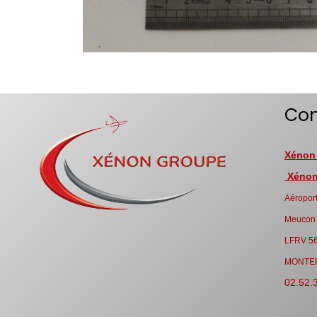
Con
Xénon
Xénon 
Aéroport
Meucon
LFRV 5
MONTE
02.52.