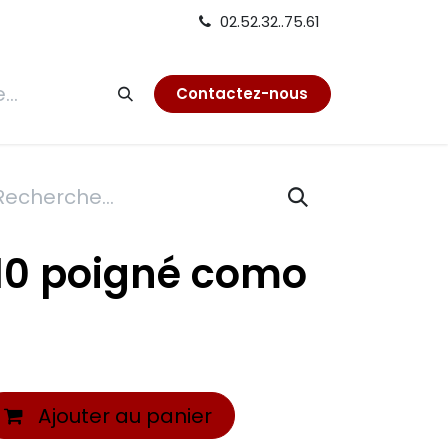
02.52.32..75.61
tion
Contactez-nous
010 poigné como
Ajouter au panier