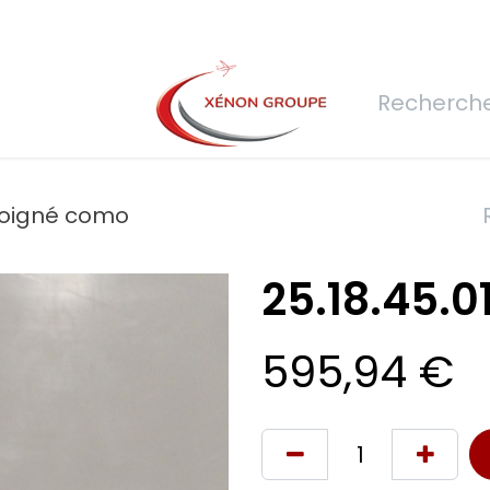
rs
Nous rejoindre
Demande de devis
Connexion
Réfec
 poigné como
25.18.45.
595,94
€