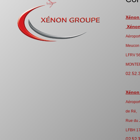
Xénon
Xénon 
Aéroport
Meucon
LFRV 5
MONTE
02.52.
Xénon
Aéroport
de Ré,
Rue du 
LFBH 1
02.52.