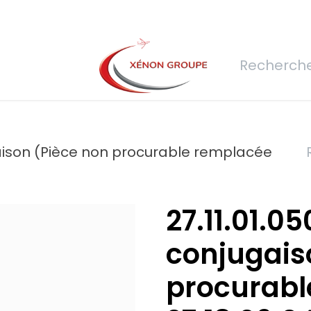
rs
Nous rejoindre
Demande de devis
Connexion
Réfec
gaison (Pièce non procurable remplacée
27.11.01.0
conjugais
procurabl