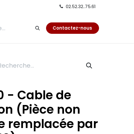
02.52.32..75.61
tion
Contactez-nous
50 - Cable de
on (Pièce non
e remplacée par