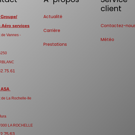
client
Actualité
 Groupe/
Contactez-nou
Aéro services
Carrière
 de Vannes -
Météo
Prestations
6250
RBLANC
32.75.61
 ASA
 de La Rochelle-Ile
Jura
7000 LA ROCHELLE
32.75.63