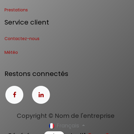
Prestations
Service client
Contactez-nous
Météo
Restons connectés
Copyright © Nom de l'entreprise
Français