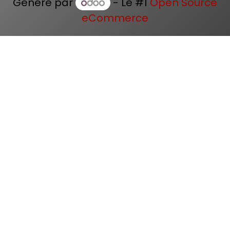
Généré par
- Le #1
Open Source
eCommerce