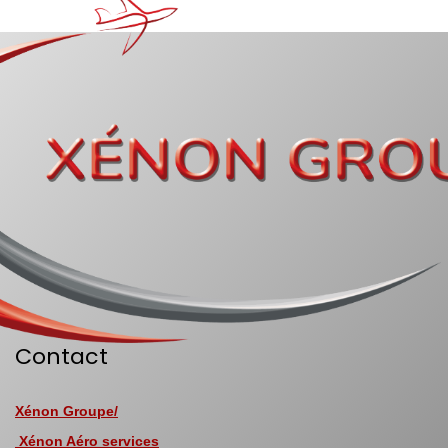
Contact
Xénon Groupe/
Xénon Aéro services