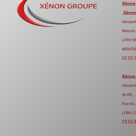
Xénon
Xénon 
Aéroport
Meucon
LFRV 5
MONTE
02.52.
Xénon
Aéroport
de Ré,
Rue du 
LFBH 1
02.52.