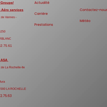
Actualité
 Groupe/
Contactez-nou
Aéro services
Carrière
 de Vannes -
Météo
Prestations
6250
RBLANC
32.75.61
 ASA
 de La Rochelle-Ile
Jura
7000 LA ROCHELLE
32.75.63