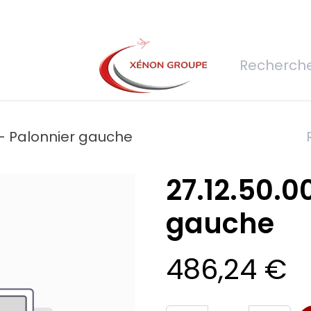
rs
Nous rejoindre
Demande de devis
Connexion
Réfec
-- Palonnier gauche
27.12.50.0
gauche
486,24
€