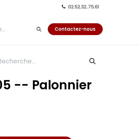
02.52.32..75.61
tion
Contactez-nous
05 -- Palonnier