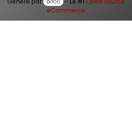
Généré par
- Le #1
Open Source
eCommerce