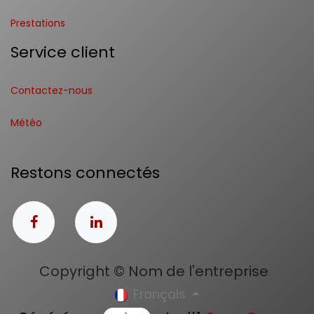
Prestations
Service client
Contactez-nous
Météo
Restons connectés
Copyright © Nom de l'entreprise
Français