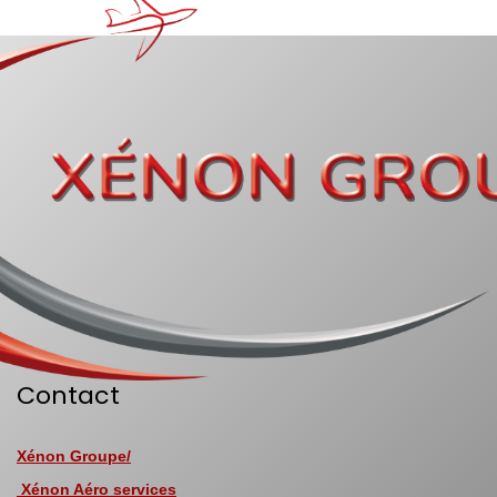
Contact
Xénon Groupe/
Xénon Aéro services