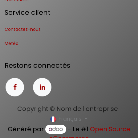
Service client
Contactez-nous
Météo
Restons connectés
Copyright © Nom de l'entreprise
Français
Généré par
- Le #1
Open Source