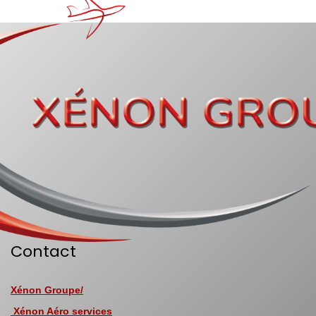
Contact
Xénon Groupe/
Xénon Aéro services