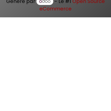
Généré par
- Le #1
Open Source
eCommerce