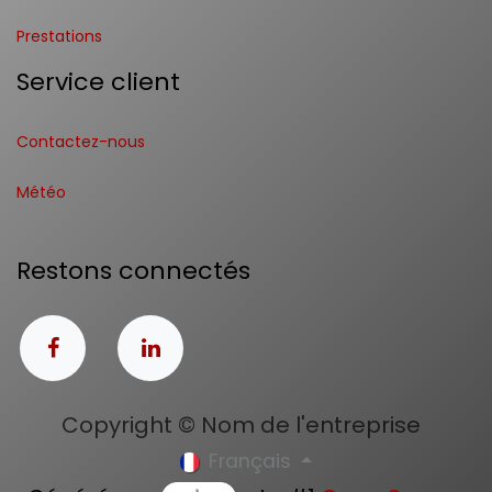
Prestations
Service client
Contactez-nous
Météo
Restons connectés
Copyright © Nom de l'entreprise
Français