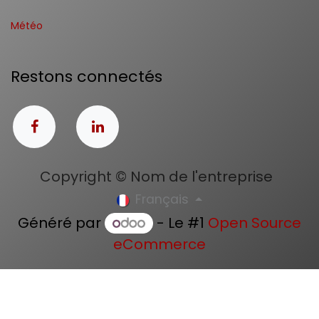
Météo
Restons connectés
Copyright © Nom de l'entreprise
Français
Généré par
- Le #1
Open Source
eCommerce