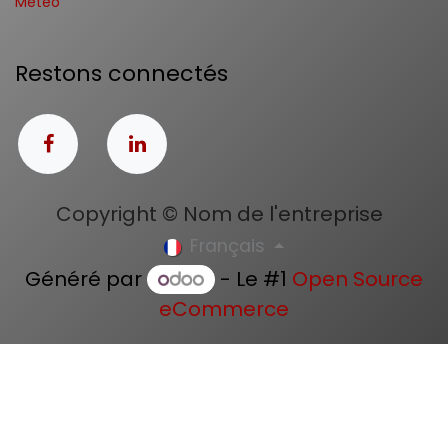
Météo
Restons connectés
Copyright © Nom de l'entreprise
Français
Généré par
- Le #1
Open Source
eCommerce