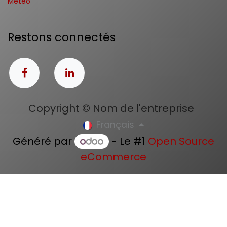
Météo
Restons connectés
Copyright © Nom de l'entreprise
Français
Généré par
- Le #1
Open Source
eCommerce