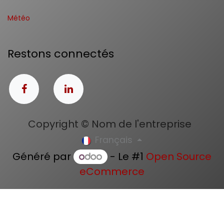
Météo
Restons connectés
Copyright © Nom de l'entreprise
Français
Généré par
- Le #1
Open Source
eCommerce