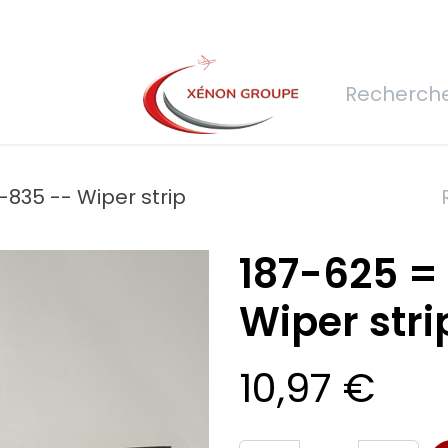
rs
Nous rejoindre
Demande de devis
Connexion
Réfec
-835 -- Wiper strip
187-625 =
Wiper stri
10,97
€