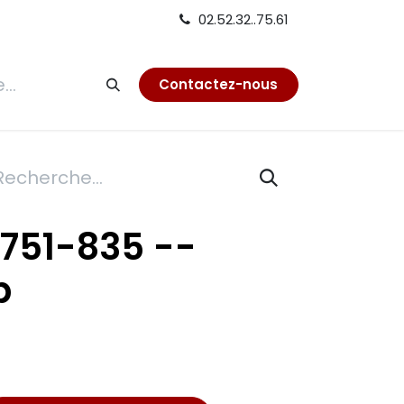
02.52.32..75.61
tion
Contactez-nous
 751-835 --
p