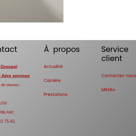
tact
À propos
Service
client
Actualité
 Groupe/
Contactez-nou
Aéro services
Carrière
 de Vannes -
Météo
Prestations
6250
RBLANC
32.75.61