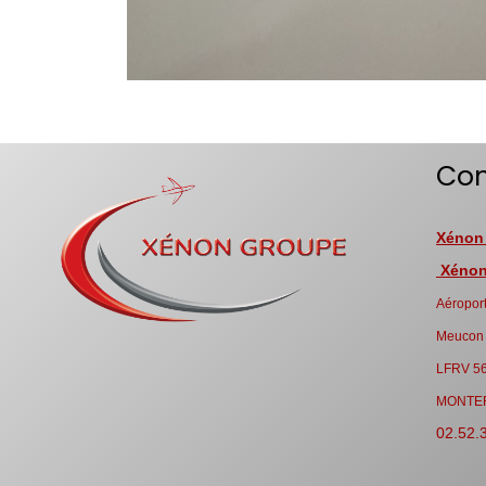
Con
Xénon
Xénon 
Aéroport
Meucon
LFRV 5
MONTE
02.52.