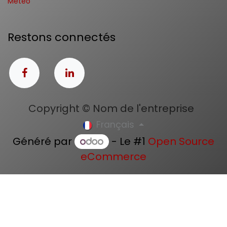
Météo
Restons connectés
Copyright © Nom de l'entreprise
Français
Généré par
- Le #1
Open Source
eCommerce