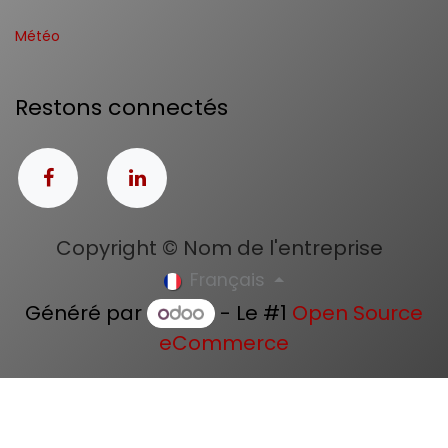
Météo
Restons connectés
Copyright © Nom de l'entreprise
Français
Généré par
- Le #1
Open Source
eCommerce