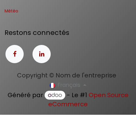
Météo
Restons connectés
Copyright © Nom de l'entreprise
Français
Généré par
- Le #1
Open Source
eCommerce